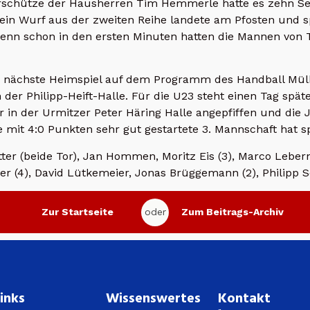
schütze der Hausherren Tim Hemmerle hatte es zehn Sek
ein Wurf aus der zweiten Reihe landete am Pfosten und s
 denn schon in den ersten Minuten hatten die Mannen von 
nächste Heimspiel auf dem Programm des Handball Mülhe
der Philipp-Heift-Halle. Für die U23 steht einen Tag spä
 in der Urmitzer Peter Häring Halle angepfiffen und die 
 mit 4:0 Punkten sehr gut gestartete 3. Mannschaft hat spi
tter (beide Tor), Jan Hommen, Moritz Eis (3), Marco Lebe
er (4), David Lütkemeier, Jonas Brüggemann (2), Philipp S
Zur Startseite
oder
Zum Beitrags-Archiv
inks
Wissenswertes
Kontakt