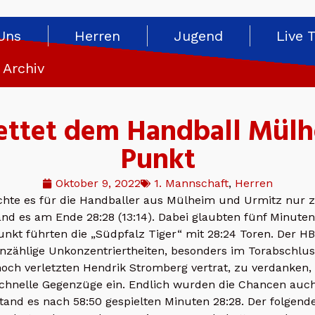
Uns
Herren
Jugend
Live 
Archiv
rettet dem Handball Mül
Punkt
Oktober 9, 2022
1. Mannschaft
,
Herren
eichte es für die Handballer aus Mülheim und Urmitz nur
d es am Ende 28:28 (13:14). Dabei glaubten fünf Minuten
nkt führten die „Südpfalz Tiger“ mit 28:24 Toren. Der H
unzählige Unkonzentriertheiten, besonders im Torabschlus
noch verletzten Hendrik Stromberg vertrat, zu verdanken,
e schnelle Gegenzüge ein. Endlich wurden die Chancen auc
and es nach 58:50 gespielten Minuten 28:28. Der folgend