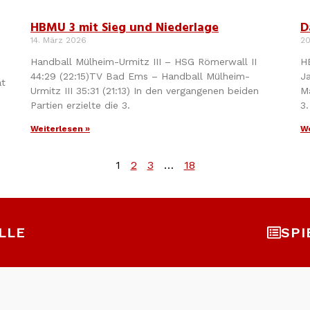
HBMU 3 mit Sieg und Niederlage
D
14. März 2026
20
Handball Mülheim-Urmitz III – HSG Römerwall II
H
44:29 (22:15)TV Bad Ems – Handball Mülheim-
J
at
Urmitz III 35:31 (21:13) In den vergangenen beiden
M
Partien erzielte die 3.
3
Weiterlesen »
We
1
2
3
…
18
LLE
SPI