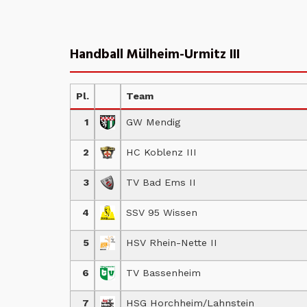
Handball Mülheim-Urmitz III
Pl.
Team
1
GW Mendig
2
HC Koblenz III
3
TV Bad Ems II
4
SSV 95 Wissen
5
HSV Rhein-Nette II
6
TV Bassenheim
7
HSG Horchheim/Lahnstein