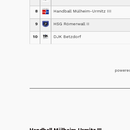
8
Handball Mülheim-Urmitz III
9
HSG Römerwall II
10
DJK Betzdorf
powered