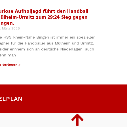
uriose Aufholjagd führt den Handball
ülheim-Urmitz zum 29:24 Sieg gegen
ingen.
. März 2026
e HSG Rhein-Nahe Bingen ist immer ein spezieller
egner für die Handballer aus Mülheim und Urmitz.
sider erinnern sich an deutliche Niederlagen, auch
enn man
iterlesen »
ELPLAN