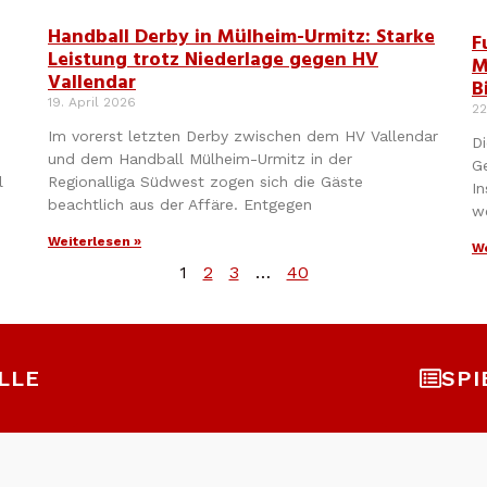
Handball Derby in Mülheim-Urmitz: Starke
F
Leistung trotz Niederlage gegen HV
M
Vallendar
B
19. April 2026
22
Im vorerst letzten Derby zwischen dem HV Vallendar
Di
und dem Handball Mülheim-Urmitz in der
G
l
Regionalliga Südwest zogen sich die Gäste
In
beachtlich aus der Affäre. Entgegen
w
Weiterlesen »
We
1
2
3
…
40
LLE
SPI