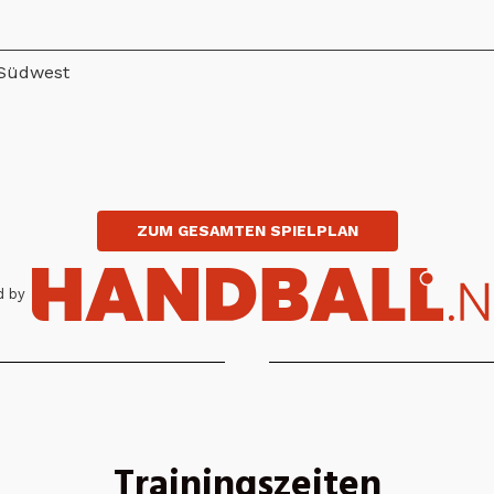
 Südwest
ZUM GESAMTEN SPIELPLAN
 by
Trainingszeiten