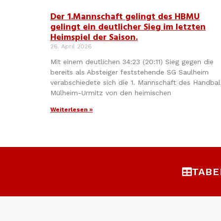
Der 1.Mannschaft gelingt des HBMU
gelingt ein deutlicher Sieg im letzten
Heimspiel der Saison.
26. April 2026
Mit einem deutlichen 34:23 (20:11) Sieg gegen die
bereits als Absteiger feststehende SG Saulheim
verabschiedete sich die 1. Mannschaft des Handbal
Mülheim-Urmitz von den heimischen
Weiterlesen »
TABE