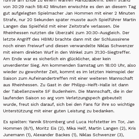
führte am Ende zu einem wahren Handballkrimi. Beim Stand
von 30:29 nach 58:42 Minuten erwischte es den an diesem Tag
gut aufgelegten Spielmacher Jan Hommen mit einer 2 Minuten
Strafe, nur 20 Sekunden später musste auch Spielführer Martin
Langen das Spielfeld mit einer Zeitstrafe verlassen. Die
Rheinhessen nutzten die Überzahl zum 30:30-Ausgleich. Der
letzte Angriff des HBMU brachte dann mit der Schlusssirene
noch einen Freiwurf und diesen verwandelte Niklas Schwenzer
mit einem direkten Wurf in den Winkel zum 31:30-Siegtreffer.
Am Ende war es sicherlich ein glücklicher, aber kein
unverdienter Sieg. Am kommenden Samstag um 18:00 Uhr, also
wieder zu gewohnter Zeit, kommt es im letzten Heimspiel der
Saison zum Aufeinandertreffen mit einer weiteren Mannschaft
aus Rheinhessen. Zu Gast in der Philipp-Heift-Halle ist dann
der Tabellenzweite SF Budenheim. Die Mannschaft, die in der
laufenden Saison so arg vom Verletzungspech gebeutelt
wurde, freut sich darauf, sich bei den Fans für ihre so wichtige
Unterstützung mit einer guten Leistung zu bedanken.
Es spielten: Yannik Stromberg und Luca Hofstetter im Tor, Jan
Hommen (8/1), Moritz Eis (2), Mika Helf, Martin Langen (2), Kris
Junemann (1), Alexander Backes (1), Niklas Schwenzer (3),