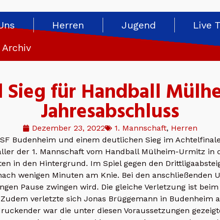
Uns
Herren
Jugend
Live 
Archiv
d Sieg für Handball Mülh
Jahresabschluss
Dezember 23, 2022
1. Mannschaft
,
Herren
 SF Budenheim und einem deutlichen Sieg im Achtelfinale
aller der 1. Mannschaft vom Handball Mülheim-Urmitz in d
en in den Hintergrund. Im Spiel gegen den Drittligaabstei
ach wenigen Minuten am Knie. Bei den anschließenden Un
gen Pause zwingen wird. Die gleiche Verletzung ist beim 
. Zudem verletzte sich Jonas Brüggemann in Budenheim 
uckender war die unter diesen Voraussetzungen gezeigte