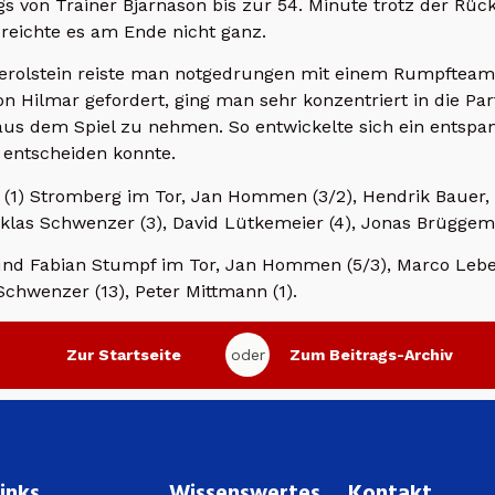
ngs von Trainer Bjarnason bis zur 54. Minute trotz der R
reichte es am Ende nicht ganz.
erolstein reiste man notgedrungen mit einem Rumpfteam 
n Hilmar gefordert, ging man sehr konzentriert in die Par
aus dem Spiel zu nehmen. So entwickelte sich ein entspann
h entscheiden konnte.
 (1) Stromberg im Tor, Jan Hommen (3/2), Hendrik Bauer, 
klas Schwenzer (3), David Lütkemeier (4), Jonas Brüggema
 und Fabian Stumpf im Tor, Jan Hommen (5/3), Marco Leber
 Schwenzer (13), Peter Mittmann (1).
Zur Startseite
oder
Zum Beitrags-Archiv
inks
Wissenswertes
Kontakt