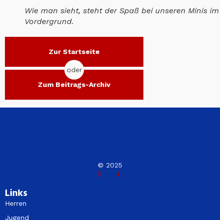
Wie man sieht, steht der Spaß bei unseren Minis im
Vordergrund.
Zur Startseite
oder
Zum Beitrags-Archiv
© 2025
Links
Herren
Jugend