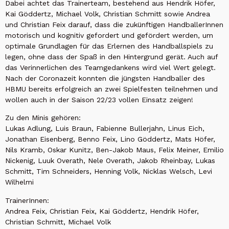
Dabei achtet das Trainerteam, bestehend aus Hendrik Höfer,
Kai Göddertz, Michael Volk, Christian Schmitt sowie Andrea
und Christian Feix darauf, dass die zukünftigen HandballerInnen
motorisch und kognitiv gefordert und gefördert werden, um
optimale Grundlagen für das Erlernen des Handballspiels zu
legen, ohne dass der Spaß in den Hintergrund gerät. Auch auf
das Verinnerlichen des Teamgedankens wird viel Wert gelegt.
Nach der Coronazeit konnten die jüngsten Handballer des
HBMU bereits erfolgreich an zwei Spielfesten teilnehmen und
wollen auch in der Saison 22/23 vollen Einsatz zeigen!
Zu den Minis gehören:
Lukas Adlung, Luis Braun, Fabienne Bullerjahn, Linus Eich,
Jonathan Eisenberg, Benno Feix, Lino Göddertz, Mats Höfer,
Nils Kramb, Oskar Kunitz, Ben-Jakob Maus, Felix Meiner, Emilio
Nickenig, Luuk Overath, Nele Overath, Jakob Rheinbay, Lukas
Schmitt, Tim Schneiders, Henning Volk, Nicklas Welsch, Levi
Wilhelmi
TrainerInnen:
Andrea Feix, Christian Feix, Kai Göddertz, Hendrik Höfer,
Christian Schmitt, Michael Volk