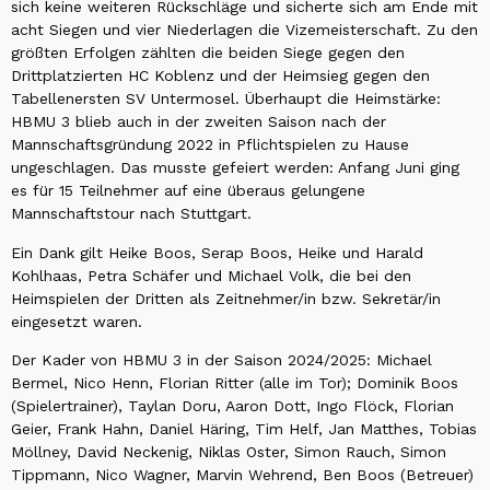
sich keine weiteren Rückschläge und sicherte sich am Ende mit
acht Siegen und vier Niederlagen die Vizemeisterschaft. Zu den
größten Erfolgen zählten die beiden Siege gegen den
Drittplatzierten HC Koblenz und der Heimsieg gegen den
Tabellenersten SV Untermosel. Überhaupt die Heimstärke:
HBMU 3 blieb auch in der zweiten Saison nach der
Mannschaftsgründung 2022 in Pflichtspielen zu Hause
ungeschlagen. Das musste gefeiert werden: Anfang Juni ging
es für 15 Teilnehmer auf eine überaus gelungene
Mannschaftstour nach Stuttgart.
Ein Dank gilt Heike Boos, Serap Boos, Heike und Harald
Kohlhaas, Petra Schäfer und Michael Volk, die bei den
Heimspielen der Dritten als Zeitnehmer/in bzw. Sekretär/in
eingesetzt waren.
Der Kader von HBMU 3 in der Saison 2024/2025: Michael
Bermel, Nico Henn, Florian Ritter (alle im Tor); Dominik Boos
(Spielertrainer), Taylan Doru, Aaron Dott, Ingo Flöck, Florian
Geier, Frank Hahn, Daniel Häring, Tim Helf, Jan Matthes, Tobias
Möllney, David Neckenig, Niklas Oster, Simon Rauch, Simon
Tippmann, Nico Wagner, Marvin Wehrend, Ben Boos (Betreuer)