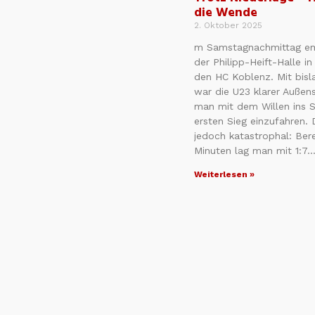
die Wende
2. Oktober 2025
m Samstagnachmittag emp
der Philipp-Heift-Halle i
den HC Koblenz. Mit bisl
war die U23 klarer Außens
man mit dem Willen ins S
ersten Sieg einzufahren. 
jedoch katastrophal: Ber
Minuten lag man mit 1:7
Weiterlesen »