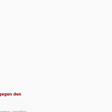
gegen den
ember, empfing