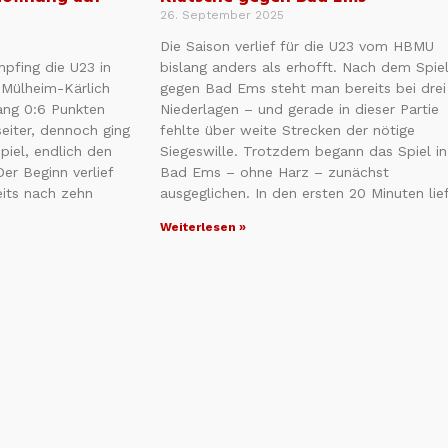
26. September 2025
Die Saison verlief für die U23 vom HBMU
fing die U23 in
bislang anders als erhofft. Nach dem Spie
n Mülheim-Kärlich
gegen Bad Ems steht man bereits bei drei
ang 0:6 Punkten
Niederlagen – und gerade in dieser Partie
eiter, dennoch ging
fehlte über weite Strecken der nötige
piel, endlich den
Siegeswille. Trotzdem begann das Spiel in
Der Beginn verlief
Bad Ems – ohne Harz – zunächst
eits nach zehn
ausgeglichen. In den ersten 20 Minuten lie
…
Weiterlesen »