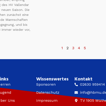
g des HV Vallendar
 neuen Saison. Die
ahen zunächst eine
eide Mannschaften
egegnung, und bis
 immer wieder vor,
1
2
3
4
5
inks
Wissenswertes
Kontakt
erren
Sponsoren
02630 959414
ugend
Datenschutz
info@hbmu.d
ber Uns
Impressum
TV 1905 Mülhe