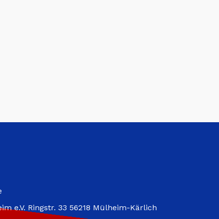
e
im e.V. Ringstr. 33 56218 Mülheim-Kärlich