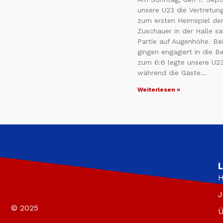
unsere U23 die Vertretun
zum ersten Heimspiel der
Zuschauer in der Halle s
Partie auf Augenhöhe. B
gingen engagiert in die B
zum 6:6 legte unsere U23
während die Gäste…
Weiterlesen »
L
H
J
© 2025
Ü