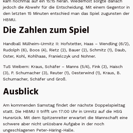
kam nochmal auf ein 15:15 heran. Wiederholt sorgte danach
jedoch die Abwehr für die Entscheidung. Mit einem Gegentor in
den letzten 15 Minuten entschied man das Spiel zugunsten der
HBMU.
Die Zahlen zum Spiel
Handball Mülheim-Urmitz II: Hofstetter, Haas – Wendling (6/2),
Rudolph (6), Boos (4), Rietz (2), Bauer (2), Schmitz (1), Daub,
Oster, Kohl, Kohlhaas, Franielczyk und Nohner.
TuS Weibern: Kraus, Schäfer – Manns (5/4), Fink (3), Haisch
(3), P. Schumacher (3), Reuter (1), Oesterwind (1), Kraus, B.
Schumacher, Schäfer und Groß.
Ausblick
Am kommenden Samstag findet der nächste Doppelspieltag
statt. Die HBMU II trifft um 17:00 Uhr in Urmitz auf die HSG
Hunsrück. Mit dem Spitzenreiter erwartet die Mannschaft eine
schwere aber nicht unlösbare Aufgabe in der noch
ungeschlagenen Peter-Häring-Halle.