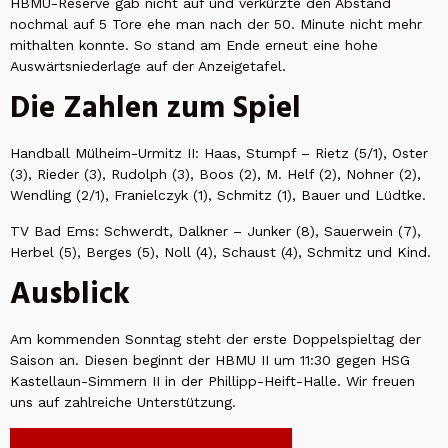
HBMU-Reserve gab nicht auf und verkürzte den Abstand
nochmal auf 5 Tore ehe man nach der 50. Minute nicht mehr
mithalten konnte. So stand am Ende erneut eine hohe
Auswärtsniederlage auf der Anzeigetafel.
Die Zahlen zum Spiel
Handball Mülheim-Urmitz II: Haas, Stumpf – Rietz (5/1), Oster
(3), Rieder (3), Rudolph (3), Boos (2), M. Helf (2), Nohner (2),
Wendling (2/1), Franielczyk (1), Schmitz (1), Bauer und Lüdtke.
TV Bad Ems: Schwerdt, Dalkner – Junker (8), Sauerwein (7),
Herbel (5), Berges (5), Noll (4), Schaust (4), Schmitz und Kind.
Ausblick
Am kommenden Sonntag steht der erste Doppelspieltag der
Saison an. Diesen beginnt der HBMU II um 11:30 gegen HSG
Kastellaun-Simmern II in der Phillipp-Heift-Halle. Wir freuen
uns auf zahlreiche Unterstützung.