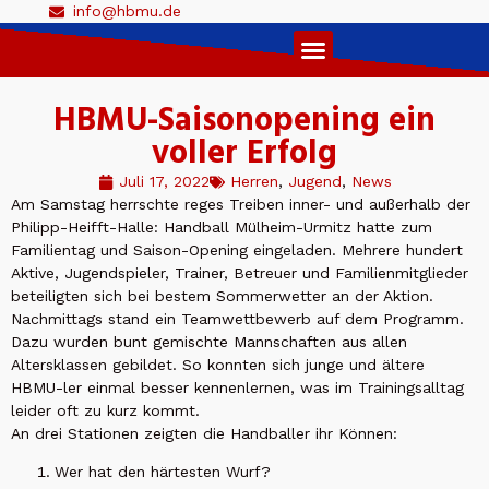
info@hbmu.de
Live Ticker 1. Herren
HBMU-Saisonopening ein
voller Erfolg
Juli 17, 2022
Herren
,
Jugend
,
News
Am Samstag herrschte reges Treiben inner- und außerhalb der
Philipp-Heifft-Halle: Handball Mülheim-Urmitz hatte zum
Familientag und Saison-Opening eingeladen. Mehrere hundert
Aktive, Jugendspieler, Trainer, Betreuer und Familienmitglieder
beteiligten sich bei bestem Sommerwetter an der Aktion.
Nachmittags stand ein Teamwettbewerb auf dem Programm.
Dazu wurden bunt gemischte Mannschaften aus allen
Altersklassen gebildet. So konnten sich junge und ältere
HBMU-ler einmal besser kennenlernen, was im Trainingsalltag
leider oft zu kurz kommt.
An drei Stationen zeigten die Handballer ihr Können:
Wer hat den härtesten Wurf?