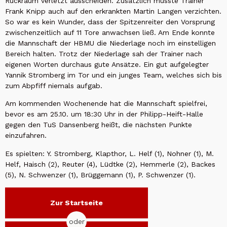
Rückraum verletzt ausscheiden. Zusätzlich musste Trainer
Frank Knipp auch auf den erkrankten Martin Langen verzichten.
So war es kein Wunder, dass der Spitzenreiter den Vorsprung
zwischenzeitlich auf 11 Tore anwachsen ließ. Am Ende konnte
die Mannschaft der HBMU die Niederlage noch im einstelligen
Bereich halten. Trotz der Niederlage sah der Trainer nach
eigenen Worten durchaus gute Ansätze. Ein gut aufgelegter
Yannik Stromberg im Tor und ein junges Team, welches sich bis
zum Abpfiff niemals aufgab.
Am kommenden Wochenende hat die Mannschaft spielfrei,
bevor es am 25.10. um 18:30 Uhr in der Philipp-Heift-Halle
gegen den TuS Dansenberg heißt, die nächsten Punkte
einzufahren.
Es spielten: Y. Stromberg, Klapthor, L. Helf (1), Nohner (1), M.
Helf, Haisch (2), Reuter (4), Lüdtke (2), Hemmerle (2), Backes
(5), N. Schwenzer (1), Brüggemann (1), P. Schwenzer (1).
Zur Startseite
oder