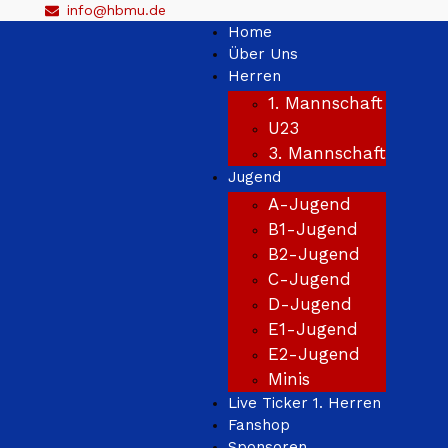
info@hbmu.de
Home
Über Uns
Herren
1. Mannschaft
U23
3. Mannschaft
Jugend
A-Jugend
B1-Jugend
B2-Jugend
C-Jugend
D-Jugend
E1-Jugend
E2-Jugend
Minis
Live Ticker 1. Herren
Fanshop
Sponsoren