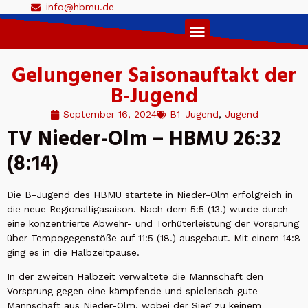
info@hbmu.de
Live Ticker 1. Herren
Gelungener Saisonauftakt der
B-Jugend
September 16, 2024
B1-Jugend
,
Jugend
TV Nieder-Olm – HBMU 26:32
(8:14)
Die B-Jugend des HBMU startete in Nieder-Olm erfolgreich in
die neue Regionalligasaison. Nach dem 5:5 (13.) wurde durch
eine konzentrierte Abwehr- und Torhüterleistung der Vorsprung
über Tempogegenstöße auf 11:5 (18.) ausgebaut. Mit einem 14:8
ging es in die Halbzeitpause.
In der zweiten Halbzeit verwaltete die Mannschaft den
Vorsprung gegen eine kämpfende und spielerisch gute
Mannschaft aus Nieder-Olm, wobei der Sieg zu keinem