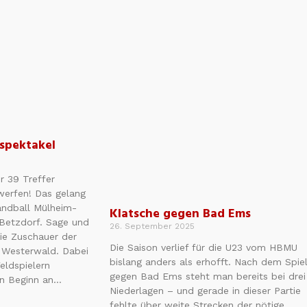
spektakel
r 39 Treffer
 werfen! Das gelang
andball Mülheim-
Klatsche gegen Bad Ems
 Betzdorf. Sage und
26. September 2025
ie Zuschauer der
Die Saison verlief für die U23 vom HBMU
m Westerwald. Dabei
bislang anders als erhofft. Nach dem Spie
eldspielern
gegen Bad Ems steht man bereits bei drei
on Beginn an…
Niederlagen – und gerade in dieser Partie
fehlte über weite Strecken der nötige